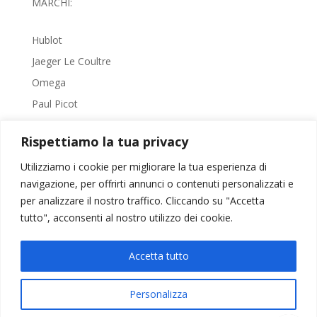
MARCHI:
Hublot
Jaeger Le Coultre
Omega
Paul Picot
Tudor
Rispettiamo la tua privacy
Rolex
Utilizziamo i cookie per migliorare la tua esperienza di
navigazione, per offrirti annunci o contenuti personalizzati e
per analizzare il nostro traffico. Cliccando su "Accetta
BOTTERI OROLOGI | P.IVA 01862450333 |
PRIVACY
| Design by
tutto", acconsenti al nostro utilizzo dei cookie.
Krèati
Accetta tutto
Personalizza
Tutti i marchi appartengono ai legittimi proprietari; marchi di terzi, loghi, nomi di prodotti,
nomi commerciali, nomi corporativi e di società citati sono marchi di proprietà dei rispettivi